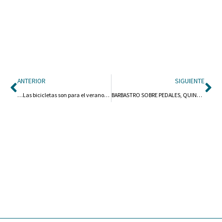
Ant
Si
ANTERIOR
SIGUIENTE
…Las bicicletas son para el verano…
BARBASTRO SOBRE PEDALES, QUINTO NÚMERO DE LA REVISTA DE LA ASOCIACIÓN DE EMPRESARIOS DEL SOMONTANO DE BARBASTRO