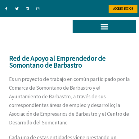
Ir
F
T
L
I
a
w
i
n
ACCESO SOCIOS
al
c
i
n
s
e
t
k
t
b
t
e
a
contenido
o
e
d
g
o
r
i
r
k
n
a
-
m
f
Red de Apoyo al Emprendedor de
Somontano de Barbastro
Es un proyecto de trabajo en común participado por la
Comarca de Somontano de Barbastro y el
Ayuntamiento de Barbastro, a través de sus
correspondientes áreas de empleo y desarrollo; la
Asociación de Empresarios de Barbastro y el Centro de
Desarrollo del Somontano.
Cada una de estas entidades viene prestando un