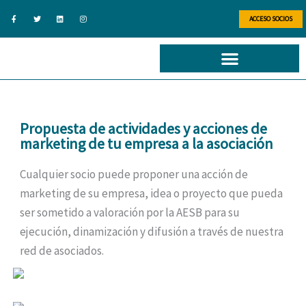
Ir
F
T
L
I
a
w
i
n
ACCESO SOCIOS
al
c
i
n
s
e
t
k
t
b
t
e
a
contenido
o
e
d
g
o
r
i
r
k
n
a
-
m
f
Propuesta de actividades y acciones de
marketing de tu empresa a la asociación
Cualquier socio puede proponer una acción de
marketing de su empresa, idea o proyecto que pueda
ser sometido a valoración por la AESB para su
ejecución, dinamización y difusión a través de nuestra
red de asociados.