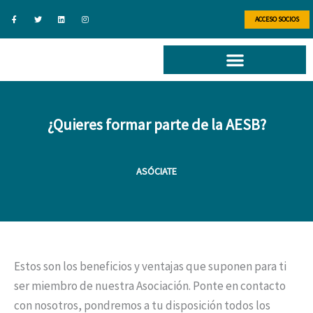
Ir
F
T
L
I
a
w
i
n
ACCESO SOCIOS
al
c
i
n
s
e
t
k
t
b
t
e
a
contenido
o
e
d
g
o
r
i
r
k
n
a
-
m
f
¿Quieres formar parte de la AESB?​
ASÓCIATE
Estos son los beneficios y ventajas que suponen para ti
ser miembro de nuestra Asociación. Ponte en contacto
con nosotros, pondremos a tu disposición todos los