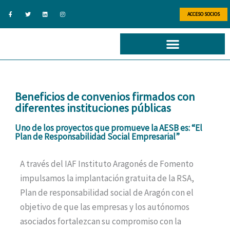
Ir
F
T
L
I
a
w
i
n
ACCESO SOCIOS
al
c
i
n
s
e
t
k
t
b
t
e
a
contenido
o
e
d
g
o
r
i
r
k
n
a
-
m
f
Beneficios de convenios firmados con
diferentes instituciones públicas
Uno de los proyectos que promueve la AESB es: “El
Plan de Responsabilidad Social Empresarial”
A través del IAF Instituto Aragonés de Fomento
impulsamos la implantación gratuita de la RSA,
Plan de responsabilidad social de Aragón con el
objetivo de que las empresas y los autónomos
asociados fortalezcan su compromiso con la