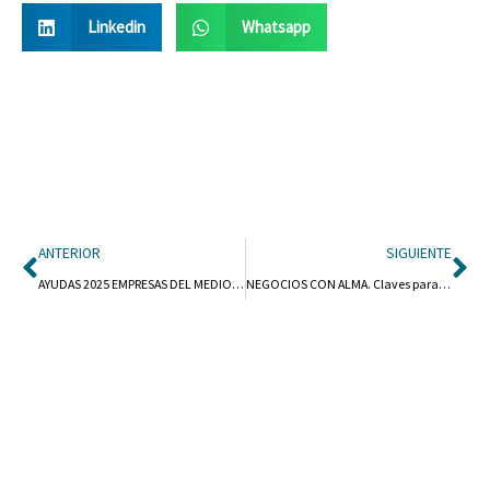
Linkedin
Whatsapp
Ant
Si
ANTERIOR
SIGUIENTE
AYUDAS 2025 EMPRESAS DEL MEDIO RURAL
NEGOCIOS CON ALMA. Claves para un propósito corporativo autentico y rentable.