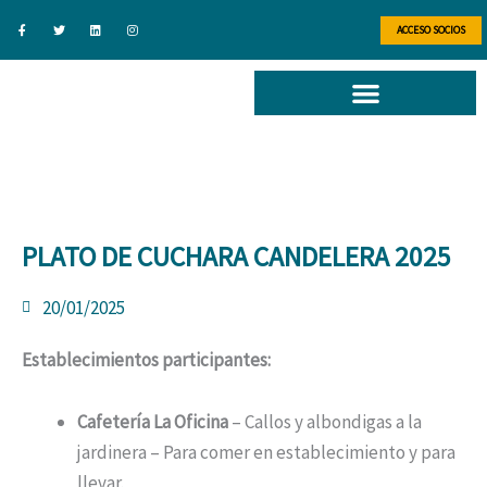
Ir
F
T
L
I
a
w
i
n
ACCESO SOCIOS
al
c
i
n
s
e
t
k
t
b
t
e
a
contenido
o
e
d
g
o
r
i
r
k
n
a
-
m
f
PLATO DE CUCHARA CANDELERA 2025
20/01/2025
Establecimientos participantes:
Cafetería La Oficina
– Callos y albondigas a la
jardinera – Para comer en establecimiento y para
llevar.