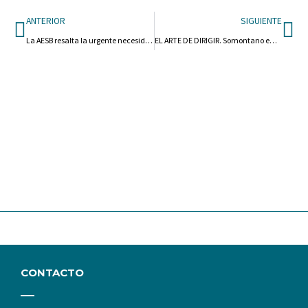
Ant
Si
ANTERIOR
SIGUIENTE
La AESB resalta la urgente necesidad de más plazas de aparcamiento en Barbastro
EL ARTE DE DIRIGIR. Somontano empresarial. Creando sinergias, Construyendo futuro.
CONTACTO