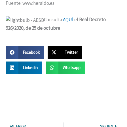
Fuente: www.heraldo.es
Consulta
AQUÍ
el
Real Decreto
926/2020, de 25 de octubre
Facebook
Twitter
Linkedin
Whatsapp
Ant
Si
ANTERIOR
SIGUIENTE