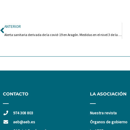
Ant
ANTERIOR
Alerta sanitaria derivada de la covid-19 en Aragón. Medidas en el nivel 3 de la alerta sanitaria en Aragón
CONTACTO
LA ASOCIACIÓN
974 308 803
Nuestra revista
aeb@aeb.es
Órganos de gobierno