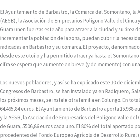
El Ayuntamiento de Barbastro, la Comarca del Somontano, la
(AESB), la Asociación de Empresarios Polígono Valle del Cinca y
Guara unen fuerzas este año para atraer a la ciudad y su área
incrementar la población de la zona, puedan cubrir la necesid
radicadas en Barbastro y su comarca. El proyecto, denominad
desde este otoño y ha permitido atraer ya hasta el Somontano a
cifra se espera que aumente en breve (y de momento) con una 
Los nuevos pobladores, y así se ha explicado este 10 de dicie
Congresos de Barbastro, se han instalado ya en Radiquero, Sala
los próximos meses, se instale otra familia en Colungo. En tot
64.465,84 euros. El Ayuntamiento de Barbastro aporta 15.938 e
y la AESB, la Asociación de Empresarios del Polígono Valle del C
de Guara, 5506,86 euros cada uno. El 80% del total aportado p
procedentes del Fondo Europeo Agrícola de Desarrollo Rural (