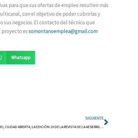
ativas para que sus ofertas de empleo resulten más
ticanal, con el objetivo de poder cubrirlas y
o sus negocios. El contacto del técnico que
el proyecto es
somontanoemplea@gmail.com
Whatsapp
Siguient
SIGUIENTE
BARBASTRO, CIUDAD ABIERTA, LA EDICIÓN 10 DE LA REVISTA DE LA AESB BRILLA CON LAS LUCES DEL COMERCIO