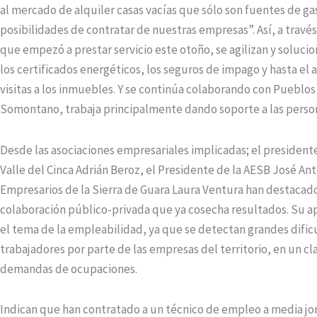
al mercado de alquiler casas vacías que sólo son fuentes de gas
posibilidades de contratar de nuestras empresas”. Así, a travé
que empezó a prestar servicio este otoño, se agilizan y soluci
los certificados energéticos, los seguros de impago y hasta el
visitas a los inmuebles. Y se continúa colaborando con Pueblos
Somontano, trabaja principalmente dando soporte a las persona
Desde las asociaciones empresariales implicadas; el president
Valle del Cinca Adrián Beroz, el Presidente de la AESB José Ant
Empresarios de la Sierra de Guara Laura Ventura han destacad
colaboración público-privada que ya cosecha resultados. Su a
el tema de la empleabilidad, ya que se detectan grandes dific
trabajadores por parte de las empresas del territorio, en un cla
demandas de ocupaciones.
Indican que han contratado a un técnico de empleo a media jo