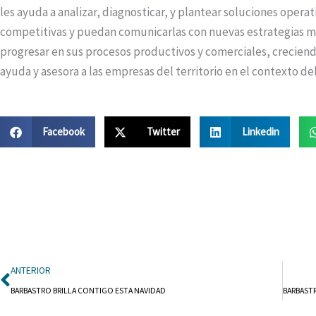
les ayuda a analizar, diagnosticar, y plantear soluciones oper
competitivas y puedan comunicarlas con nuevas estrategias mul
progresar en sus procesos productivos y comerciales, creciend
ayuda y asesora a las empresas del territorio en el contexto d
Facebook
Twitter
Linkedin
Ant
ANTERIOR
BARBASTRO BRILLA CONTIGO ESTA NAVIDAD