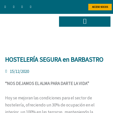
Ir
F
T
L
I
a
w
i
n
ACCESO SOCIOS
al
c
i
n
s
e
t
k
t
b
t
e
a
contenido
o
e
d
g
o
r
i
r
k
n
a
-
m
f
HOSTELERÍA SEGURA en BARBASTRO
15/12/2020
“NOS DEJAMOS EL ALMA PARA DARTE LA VIDA”
Hoy se mejoran las condiciones para el sector de
hostelería, ofreciendo un 30% de ocupación en el
interior, un 100% en las terrazas, manteniendo la