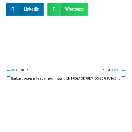
Linkedin
Whatsapp
Ant
Si
ANTERIOR
SIGUIENTE
Barbastro presenta su mejor imagen en la revista ‘Barbastro, ciudad abierta’
ENTREGA DE PREMIOS GERMANA DE FOIX