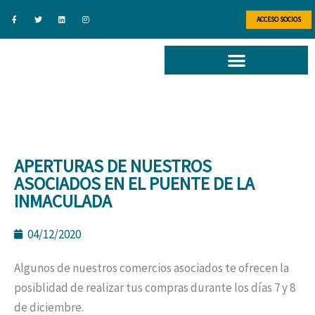
Ir
F
T
L
I
a
w
i
n
ACCESO SOCIOS
al
c
i
n
s
e
t
k
t
b
t
e
a
contenido
o
e
d
g
o
r
i
r
k
n
a
-
m
f
APERTURAS DE NUESTROS
ASOCIADOS EN EL PUENTE DE LA
INMACULADA
04/12/2020
Algunos de nuestros comercios asociados te ofrecen la
posiblidad de realizar tus compras durante los días 7 y 8
de diciembre.