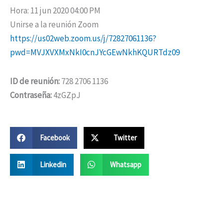
Hora: 11 jun 2020 04:00 PM
Unirse a la reunión Zoom
https://us02web.zoom.us/j/72827061136?
pwd=MVJXVXMxNkI0cnJYcGEwNkhKQURTdz09
ID de reunión:
728 2706 1136
Contraseña:
4zGZpJ
Facebook
Twitter
Linkedin
Whatsapp