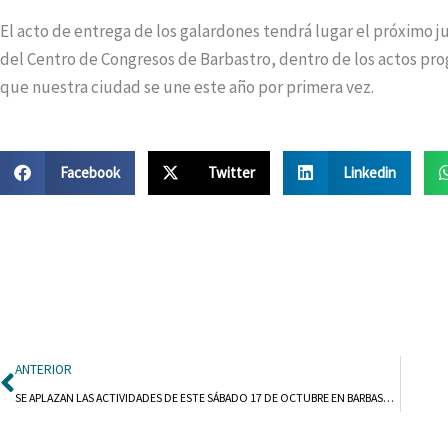
El acto de entrega de los galardones tendrá lugar el próximo ju
del Centro de Congresos de Barbastro, dentro de los actos p
que nuestra ciudad se une este año por primera vez.
Facebook
Twitter
Linkedin
Ant
ANTERIOR
SE APLAZAN LAS ACTIVIDADES DE ESTE SÁBADO 17 DE OCTUBRE EN BARBASTRO.