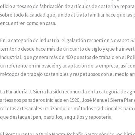
oficio artesano de fabricación de artículos de cestería y reparaci
sobre todo la calidad que, unido al trato familiar hace que las
encuentren como en casa.
En la categoría de industria, el galardón recaerá en Novapet 
territorio desde hace más de un cuarto de siglo y que ha inver
industrial, que genera más de 400 puestos de trabajo en el Polí
un referente en innovación y adaptación de la empresa, así co
métodos de trabajo sostenibles y respetuosos con el medio a
La Panadería J. Sierra ha sido reconocida en la categoría de a
artesanos panaderos iniciada en 1920, José Manuel Sierra Plana
recetas artesanales utilizando los métodos tradicionales para
que destaca el pan, pastillos, sequillos y repostería.
El Restaurante La Oveja Negra-Rebaño Gastronómico recibirá e