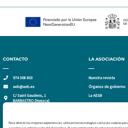
CONTACTO
LA ASOCIACIÓN
974 308 803
Nuestra revista
aeb@aeb.es
Órganos de gobierno
C/ Saint Gaudens, 1
La AESB
BARBASTRO (Huesca)
Asóciate
Para ofrecer las mejores experiencias, utilizamos tecnologías como las cookies pa
acceder a la información del dispositivo. El consentimiento de estas tecnologías n