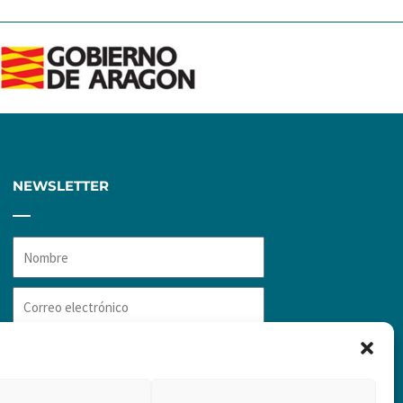
NEWSLETTER
Nombre
Correo
electrónico
RGPD
He leído y acepto la
RGPD
ME SUSCRIBO