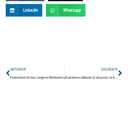
Linkedin
Whatsapp
Ant
Si
ANTERIOR
SIGUIENTE
Festividad de San Jorge en Barbastro
¡El próximo sábado 12 de junio, la APP SOMOOS, regala el 20% suplementario, en las 50 primeras compras del día a través de la aplicación!