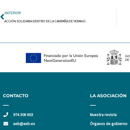
Ant
ANTERIOR
ACCIÓN SOLIDARIA DENTRO DE LA CAMPAÑA DE VERANO:
CONTACTO
LA ASOCIACIÓN
974 308 803
Nuestra revista
aeb@aeb.es
Órganos de gobierno