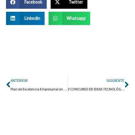
Facebook
Twitter
Linkedin
Whatsapp
Ant
Si
ANTERIOR
SIGUIENTE
Plan de Excelencia Empresarial en Aragón 2023
V CONCURSO DE IDEAS TECNOLÓGICAS PARA EL COMERCIO MINORISTA