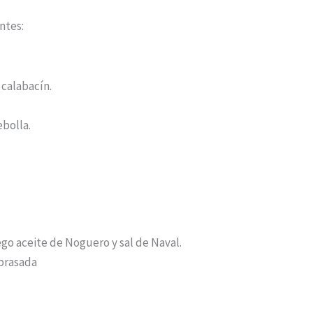
ntes:
 calabacín.
ebolla.
ego aceite de Noguero y sal de Naval.
obrasada