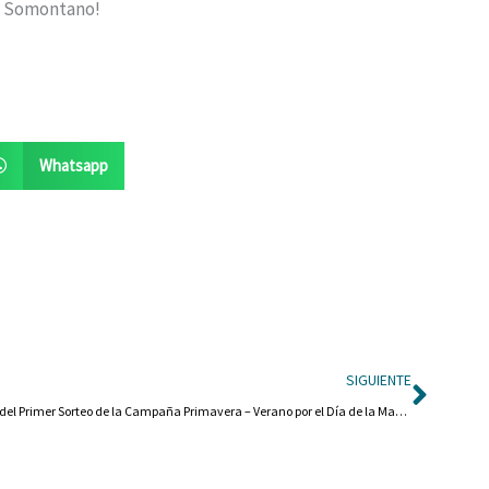
el Somontano!
Whatsapp
Sigui
SIGUIENTE
Éxito del Primer Sorteo de la Campaña Primavera – Verano por el Día de la Madre en Barbastro