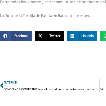
Entre todos los votantes, ¡sorteamos un lote de productos d
La Ruta de la Tortilla de Patata en Barbastro te espera.
Facebook
Twitter
Linkedin
Ant
ANTERIOR
CONÓCENOS SOMONTANO lleva a los estudiantes barbastrenses a conocer las empresas locales