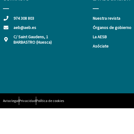
974 308 803
Nuestra revista
aeb@aeb.es
Órganos de gobierno
C/ Saint Gaudens, 1
La AESB
BARBASTRO (Huesca)
Asóciate
Aviso legal
Privacidad
Política de cookies