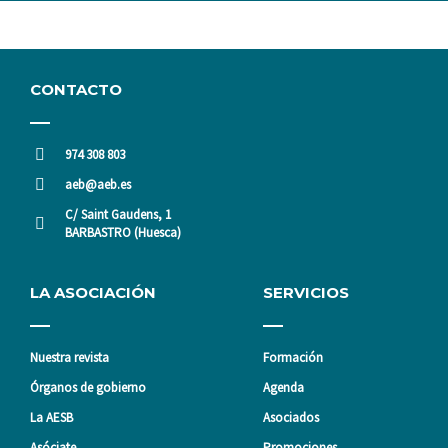
CONTACTO
974 308 803
aeb@aeb.es
C/ Saint Gaudens, 1
BARBASTRO (Huesca)
LA ASOCIACIÓN
SERVICIOS
Nuestra revista
Formación
Órganos de gobierno
Agenda
La AESB
Asociados
Asóciate
Promociones