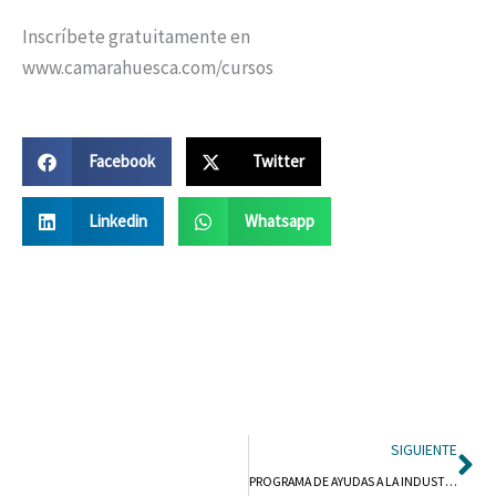
Inscríbete gratuitamente en
www.camarahuesca.com/cursos
Facebook
Twitter
Linkedin
Whatsapp
Si
SIGUIENTE
PROGRAMA DE AYUDAS A LA INDUSTRIA Y LA PYME EN ARAGÓN (PAIP)