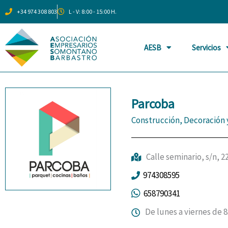
Ir
+34 974 308 803
L - V: 8:00 - 15:00 H.
al
contenido
AESB
Servicios
Parcoba
Construcción, Decoración
Calle seminario, s/n, 
974308595
658790341
De lunes a viernes de 8: