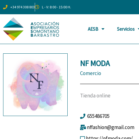
Ir
+34 974 308 803
L - V: 8:00 - 15:00 H.
al
contenido
AESB
Servicios
NF MODA
Comercio
Tienda online
655486705
nffashion@gmail.com
https://nfmoda.com/