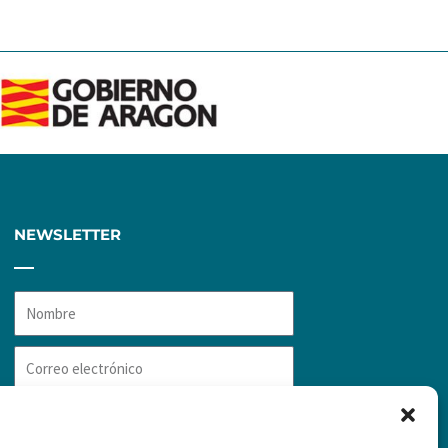
NEWSLETTER
Nombre
Correo
electrónico
RGPD
He leído y acepto la
RGPD