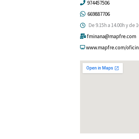
974457506
669887706
De 9.15h a 14.00h y de 1
fminana@mapfre.com
www.mapfre.com/oficin