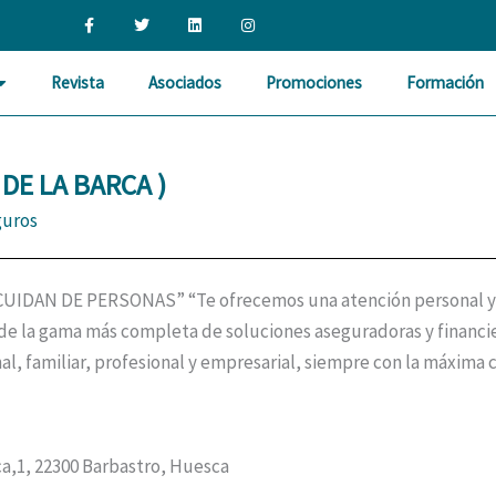
F
T
L
I
a
w
i
n
c
i
n
s
e
t
k
t
b
t
e
a
Revista
Asociados
Promociones
Formación
o
e
d
g
o
r
i
r
k
n
a
-
m
f
DE LA BARCA )
guros
AN DE PERSONAS” “Te ofrecemos una atención personal y dir
de la gama más completa de soluciones aseguradoras y financie
l, familiar, profesional y empresarial, siempre con la máxima cal
ca,1, 22300 Barbastro, Huesca