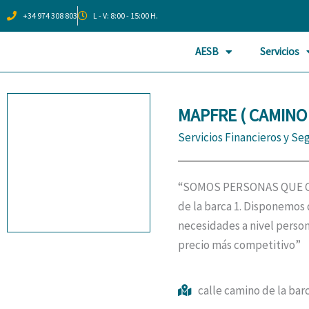
Ir
+34 974 308 803
L - V: 8:00 - 15:00 H.
al
contenido
AESB
Servicios
MAPFRE ( CAMINO 
Servicios Financieros y Se
“SOMOS PERSONAS QUE CUID
de la barca 1. Disponemos 
necesidades a nivel persona
precio más competitivo”
calle camino de la bar