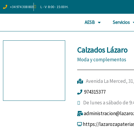
Ir
+34 974 308 803
L - V: 8:00 - 15:00 H.
al
contenido
AESB
Servicios
Calzados Lázaro
Moda y complementos
Avenida La Merced, 31
974315377
De lunes a sábado de 9:40
administracion@lazaroz
https://lazarozapaterias