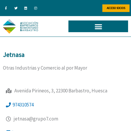
Ir
F
T
L
I
a
w
i
n
ACCESO SOCIOS
al
c
i
n
s
e
t
k
t
b
t
e
a
contenido
o
e
d
g
o
r
i
r
k
n
a
-
m
f
Jetnasa
Otras Industrias y Comercio al por Mayor
Avenida Pirineos, 3, 22300 Barbastro, Huesca
974310574
jetnasa@grupo7.com