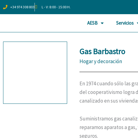
Ir
+34 974 308 803
L - V: 8:00 - 15:00 H.
al
contenido
AESB
Servicios
Gas Barbastro
Hogar y decoración
En 1974 cuando sólo las gr
del cooperativismo logra d
canalizado en sus vivienda
Suministramos gas canaliz
reparamos aparatos a gas,
seguros.