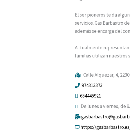
El ser pioneros te da algun
servicios. Gas Barbastro d
además se encarga del con
Actualmente representamos
familias utilizan nuestros 
Calle Alquezar, 4, 223
974313373
654445921
De lunes a viernes, de 9.0
gasbarbastro@gasbarb
https://gasbarbastro.es