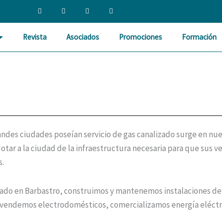
F
T
L
I
a
w
i
n
c
i
n
s
e
t
k
t
b
t
e
a
Revista
Asociados
Promociones
Formación
o
e
d
g
o
r
i
r
k
n
a
-
m
f
andes ciudades poseían servicio de gas canalizado surge en nues
otar a la ciudad de la infraestructura necesaria para que sus v
s.
ado en Barbastro, construimos y mantenemos instalaciones de g
 vendemos electrodomésticos, comercializamos energía eléctric