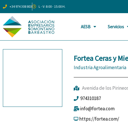
Ir
+34 974 308 803
L - V: 8:00 - 15:00 H.
al
contenido
AESB
Servicios
Fortea Ceras y Mie
Industria Agroalimentaria
Avenida de los Pirineo
974310187
info@fortea.com
https://fortea.com/