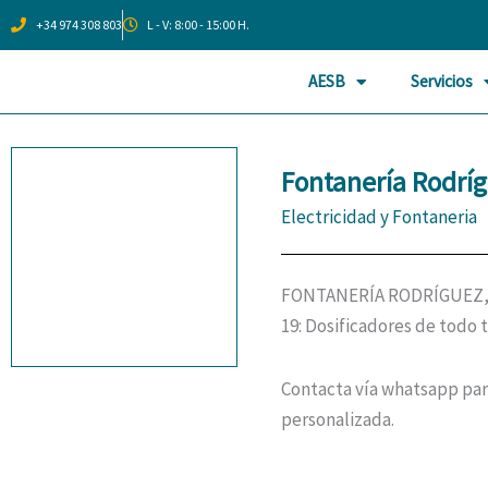
Ir
+34 974 308 803
L - V: 8:00 - 15:00 H.
al
contenido
AESB
Servicios
Fontanería Rodrí
Electricidad y Fontaneria
FONTANERÍA RODRÍGUEZ, n
19: Dosificadores de todo 
Contacta vía whatsapp par
personalizada.