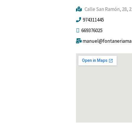
Calle San Ramón, 28, 
974311445
669376025
manuel@fontaneriaman