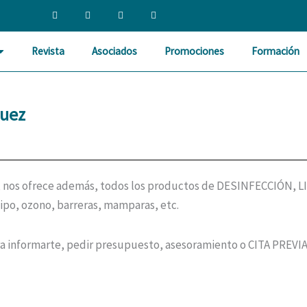
F
T
L
I
a
w
i
n
c
i
n
s
e
t
k
t
b
t
e
a
Revista
Asociados
Promociones
Formación
o
e
d
g
o
r
i
r
k
n
a
-
m
f
guez
os ofrece además, todos los productos de DESINFECCIÓN, LI
tipo, ozono, barreras, mamparas, etc.
a informarte, pedir presupuesto, asesoramiento o CITA PREVIA 