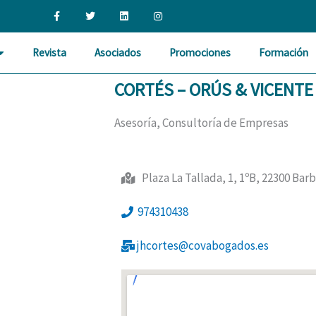
F
T
L
I
a
w
i
n
c
i
n
s
e
t
k
t
b
t
e
a
Revista
Asociados
Promociones
Formación
o
e
d
g
o
r
i
r
k
n
a
-
m
CORTÉS – ORÚS & VICENTE
f
Asesoría, Consultoría de Empresas
Plaza La Tallada, 1, 1ºB, 22300 Ba
974310438
jhcortes@covabogados.es