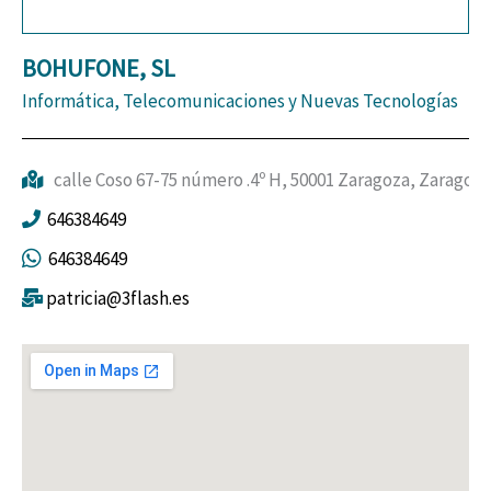
BOHUFONE, SL
Informática, Telecomunicaciones y Nuevas Tecnologías
calle Coso 67-75 número .4º H, 50001 Zaragoza, Zaragoza
646384649
646384649
patricia@3flash.es