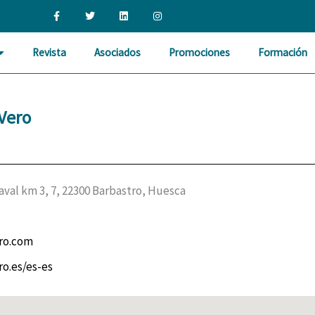
F
T
L
I
a
w
i
n
c
i
n
s
e
t
k
t
b
t
e
a
Revista
Asociados
Promociones
Formación
o
e
d
g
o
r
i
r
k
n
a
-
m
f
Vero
aval km 3, 7, 22300 Barbastro, Huesca
ro.com
o.es/es-es