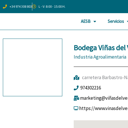
Ir
+34 974 308 803
L - V: 8:00 - 15:00 H.
al
contenido
AESB
Servicios
Bodega Viñas del 
Industria Agroalimentaria
carretera Barbastro-N
974302216
marketing@viñasdelve
https://www.vinasdelver