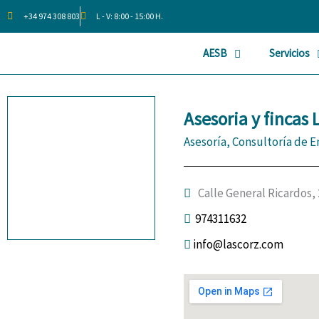
Ir
+34 974 308 803
L - V: 8:00 - 15:00 H.
al
contenido
AESB
Servicios
Asesoria y fincas 
Asesoría, Consultoría de 
Calle General Ricardos,
974311632
info@lascorz.com