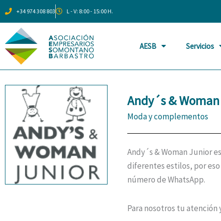
Ir
+34 974 308 803
L - V: 8:00 - 15:00 H.
al
contenido
AESB
Servicios
Andy´s & Woman 
Moda y complementos
Andy´s & Woman Junior es 
diferentes estilos, por e
número de WhatsApp.
Para nosotros tu atención 