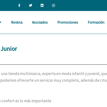
F
T
L
I
a
w
i
n
c
i
n
s
e
t
k
t
b
t
e
a
o
e
d
g
o
r
i
r
Revista
Asociados
Promociones
Formación
k
n
a
-
m
f
Junior
una tienda multimarca, experta en moda infantil y juvenil, q
so podemos ofrecerte un servicio muy completo, además de cita
y confort es lo más importante.