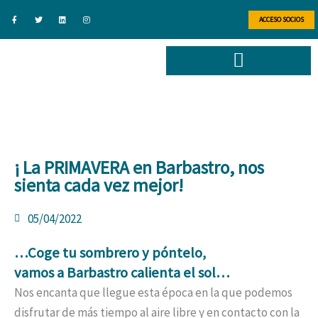
Ir
F
T
L
I
a
w
i
n
ACCESO SOCIOS
al
c
i
n
s
e
t
k
t
b
t
e
a
contenido
o
e
d
g
o
r
i
r
k
n
a
-
m
f
¡ La PRIMAVERA en Barbastro, nos
sienta cada vez mejor!
05/04/2022
…Coge tu sombrero y póntelo,
vamos a Barbastro calienta el sol…
Nos encanta que llegue esta época en la que podemos
disfrutar de más tiempo al aire libre y en contacto con la