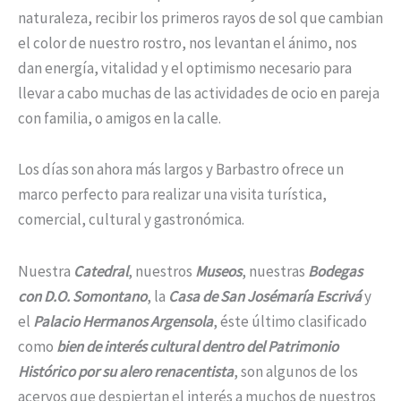
naturaleza, recibir los primeros rayos de sol que cambian
el color de nuestro rostro, nos levantan el ánimo, nos
dan energía, vitalidad y el optimismo necesario para
llevar a cabo muchas de las actividades de ocio en pareja
con familia, o amigos en la calle.
Los días son ahora más largos y Barbastro ofrece un
marco perfecto para realizar una visita turística,
comercial, cultural y gastronómica.
Nuestra
Catedral
, nuestros
M
useos
, nuestras
B
odegas
con D.O. Somontano
, la
Casa de San Josémaría Escrivá
y
el
Palacio Hermanos Argensola
, éste último clasificado
como
bien de interés cultural dentro del Patrimonio
Histórico por su alero renacentista
, son algunos de los
acervos que despiertan el interés a muchos de nuestros