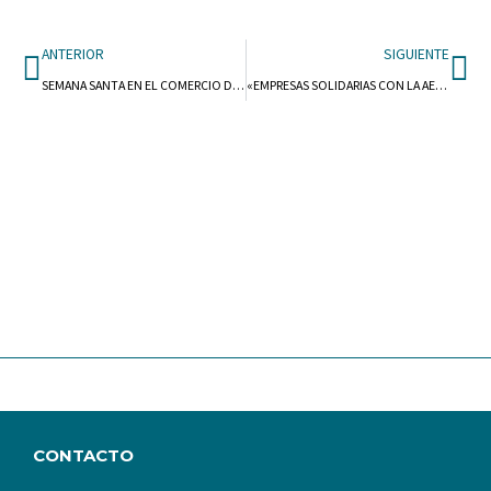
Ant
Si
ANTERIOR
SIGUIENTE
SEMANA SANTA EN EL COMERCIO DE BARBASTRO
«EMPRESAS SOLIDARIAS CON LA AECC A TRAVÉS DE LA CARRERA DE LA MUJER 2022»
CONTACTO