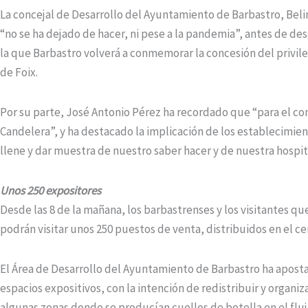
La concejal de Desarrollo del Ayuntamiento de Barbastro, Belind
“no se ha dejado de hacer, ni pese a la pandemia”, antes de de
la que Barbastro volverá a conmemorar la concesión del privile
de Foix.
Por su parte, José Antonio Pérez ha recordado que “para el come
Candelera”, y ha destacado la implicación de los establecimien
llene y dar muestra de nuestro saber hacer y de nuestra hospit
Unos 250 expositores
Desde las 8 de la mañana, los barbastrenses y los visitantes q
podrán visitar unos 250 puestos de venta, distribuidos en el ce
El Área de Desarrollo del Ayuntamiento de Barbastro ha apost
espacios expositivos, con la intención de redistribuir y organ
algunas zonas donde se producían cuellos de botella en el flujo