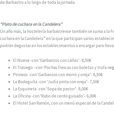
de Barbastro a lo largo de toda la jornada.
“Plato de cuchara en la Candelera”
Un año más, la hostelería barbastrense también se suma a la Fer
cuchara en la Candelera” en la que participan varios estableci
podrán degustar en los establecimientos o encargar para llevar
El Nueve -con ‘Garbanzos con callos’- 8,50€
El Trasiego –con ‘Pochas frescas con boletus y trufa 
Pirineos -con ‘Garbanzos con morro y oreja’- 8,50€
La Bodeguita -con ‘Judía pinta con oreja’- 7,50€
La Esquineta -con ‘Sopa de pastor’- 8,00€
La Oficina -con ‘Rabo de cerdo guisado’- 6,00€
El Hotel San Ramón, con un menú especial de la Candele