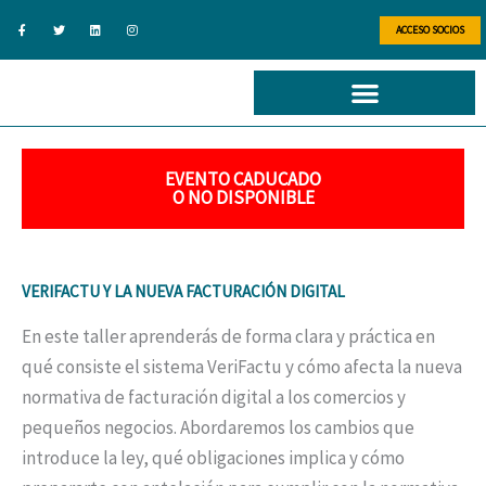
Ir
F
T
L
I
a
w
i
n
ACCESO SOCIOS
al
c
i
n
s
e
t
k
t
b
t
e
a
contenido
o
e
d
g
o
r
i
r
k
n
a
-
m
f
EVENTO CADUCADO
O NO DISPONIBLE
VERIFACTU Y LA NUEVA FACTURACIÓN DIGITAL
En este taller aprenderás de forma clara y práctica en
qué consiste el sistema VeriFactu y cómo afecta la nueva
normativa de facturación digital a los comercios y
pequeños negocios. Abordaremos los cambios que
introduce la ley, qué obligaciones implica y cómo