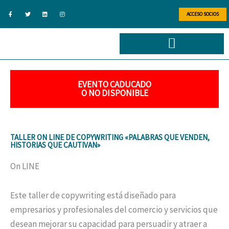
Ir
F
T
L
I
a
w
i
n
ACCESO SOCIOS
al
c
i
n
s
e
t
k
t
b
t
e
a
contenido
o
e
d
g
o
r
i
r
k
n
a
-
m
f
EVENTO CADUCADO
O NO DISPONIBLE
TALLER ON LINE DE COPYWRITING «PALABRAS QUE VENDEN,
HISTORIAS QUE CAUTIVAN»
On LINE
Este taller de copywriting está diseñado para
empresarios y profesionales del comercio y servicios que
desean mejorar su capacidad para persuadir y atraer a