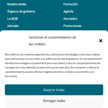
Nuestra revista
Formación
Órganos de gobierno
Agenda
La AESB
Asociados
Asóciate
Promociones
Gestionar el consentimiento de
NEWSLETTER
las cookies
Para ofrecer las mejores experiencias, utilizamos tecnologías como las cookies
Nombre
para almacenar y/o acceder a la información del dispositivo. El consentimiento
de estas tecnologías nos permitirá procesar datos como el comportamiento de
navegación o las identificaciones únicas en este sitio. No consentir o retirar el
Correo
consentimiento, puede afectar negativamente a ciertas características y
funciones.
electrónico
RGPD
He leído y acepto la
RGPD
Aceptar todas
ME SUSCRIBO
Denegar todas