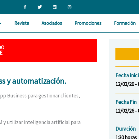
F
T
L
I
a
w
i
n
c
i
n
s
e
t
k
t
b
t
e
a
Revista
Asociados
Promociones
Formación
o
e
d
g
o
r
i
r
k
n
a
-
m
f
DO
E
Fecha inic
s y automatización.
12/02/26 - 
pp Business para gestionar clientes,
Fecha Fin
12/02/26 - 
 utilizar inteligencia artificial para
Duración
1:30 horas