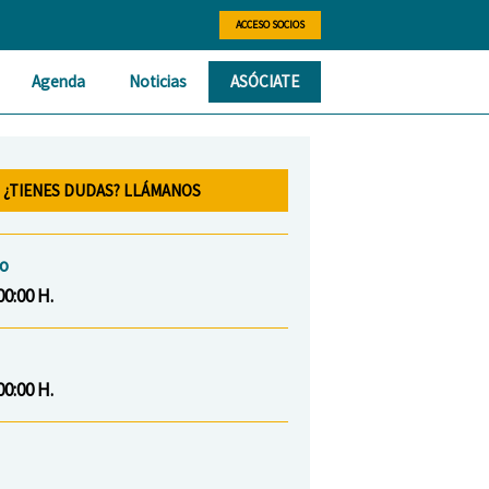
ACCESO SOCIOS
Agenda
Noticias
ASÓCIATE
¿TIENES DUDAS? LLÁMANOS
io
00:00 H.
00:00 H.