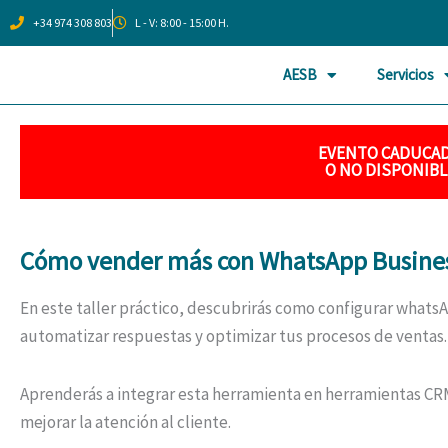
Ir
+34 974 308 803
L - V: 8:00 - 15:00 H.
al
contenido
AESB
Servicios
EVENTO CADUCA
O NO DISPONIBL
Cómo vender más con WhatsApp Busines
En este taller práctico, descubrirás como configurar whatsA
automatizar respuestas y optimizar tus procesos de ventas.
Aprenderás a integrar esta herramienta en herramientas CRM y
mejorar la atención al cliente.