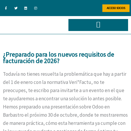
Ir
F
T
L
I
a
w
i
n
ACCESO SOCIOS
al
c
i
n
s
e
t
k
t
b
t
e
a
contenido
o
e
d
g
o
r
i
r
k
n
a
-
m
f
¿Preparado para los nuevos requisitos de
facturación de 2026?
Todavía no tienes resuelta la problemática que hay a partir
del 1 de enero con la normativa Veri*Factu, no te
preocupes, te escribo para invitarte a un evento en el que
te ayudaremos a encontrar una solución lo antes posible.
Hemos preparado una presentación sobre Odoo en
Barbastro el próximo 30 de octubre, donde te mostraremos
de manera práctica, cómo esta herramienta ya cumple con