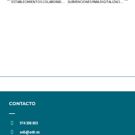
ESTABLECIMIENTOS COLABORADORES CORAPA CURSO 25-26
SUBVENCIONES PARA DIGITALIZACIÓN DE PYMES (ARAGÓN 2026)
CONTACTO
974 308 803
aeb@aeb.es