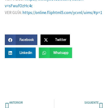
v=sFwufOzHc4c
VER GUÍA:
https://online.fliphtml5.com/ycvnl/uims/#p=1
Facebook
Twitter
Linkedin
Whatsapp
Ant
Si
ANTERIOR
SIGUIENTE