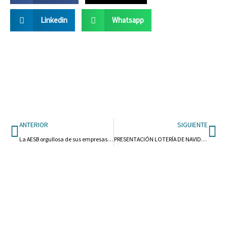
Linkedin
Whatsapp
Ant
Si
ANTERIOR
SIGUIENTE
La AESB orgullosa de sus empresas de estética asociadas
PRESENTACIÓN LOTERÍA DE NAVIDAD DE LA AESB