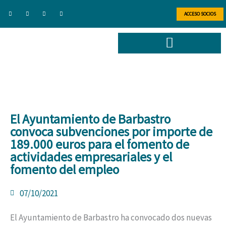
Ir
F
T
L
I
a
w
i
n
ACCESO SOCIOS
al
c
i
n
s
e
t
k
t
b
t
e
a
contenido
o
e
d
g
o
r
i
r
k
n
a
-
m
f
El Ayuntamiento de Barbastro
convoca subvenciones por importe de
189.000 euros para el fomento de
actividades empresariales y el
fomento del empleo
07/10/2021
El Ayuntamiento de Barbastro ha convocado dos nuevas