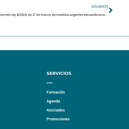
Sigui
SIGUIENTE
Real Decreto-ley 8/2020, de 17 de marzo, de medidas urgentes extraordinarias para hacer frente al impacto económico y social del COVID-19
SERVICIOS
Formación
Agenda
Asociados
Promociones