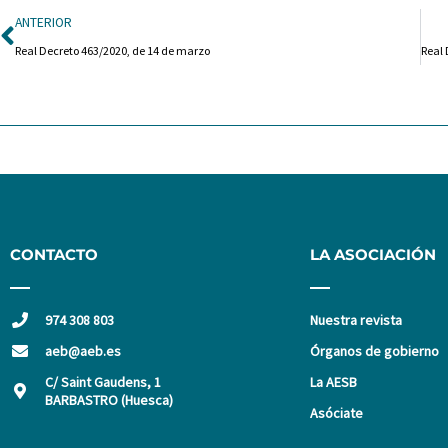
Ant
ANTERIOR
Real Decreto 463/2020, de 14 de marzo
CONTACTO
LA ASOCIACIÓN
974 308 803
Nuestra revista
aeb@aeb.es
Órganos de gobierno
C/ Saint Gaudens, 1
La AESB
BARBASTRO (Huesca)
Asóciate