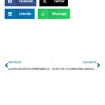
Facebook
Twitter
Linkedin
Whatsapp
Ant
Si
ANTERIOR
SIGUIENTE
¡LA ASOCIACIÓN DE EMPRESARIOS SOMONTANO DE BARBASTRO OS DESEA FÉLIZ NAVIDAD!
PLATO DE CUCHARA FERIA CANDELERA 2026