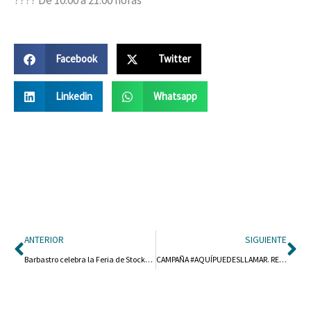
Facebook
Twitter
Linkedin
Whatsapp
Ant
Si
ANTERIOR
SIGUIENTE
Barbastro celebra la Feria de Stocks con más de 20 comercios participantes y un atractivo turístico añadido
CAMPAÑA #AQUÍPUEDESLLAMAR. RED DE COMERCIOS AMIGOS DE LA INFANCIA