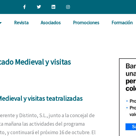
F
T
L
I
a
w
i
n
c
i
n
s
e
t
k
t
b
t
e
a
Revista
Asociados
Promociones
Formación
o
e
d
g
o
r
i
r
k
n
a
-
m
f
ado Medieval y visitas
dieval y visitas teatralizadas
nte y Distinto, S.L., junto a la concejal de
ta mañana las actividades del programa
o, y continuará el próximo 16 de octubre. El