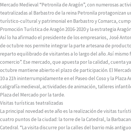
Mercado Medieval “Petronila de Aragón”, con numerosas activida
teatralizadas al Barbastro de la reina Petronila protagonizan 
turístico-cultural y patrimonial en Barbastro y Comarca, cumpl
Promoción Turística de Aragón 2016-2020 y la estrategia Aragó
Así lo ha afirmado el presidente de los empresarios, José Anto
de octubre nos permite integrar la parte artesana de producto
reparto equilibrado de visitantes a lo largo del año. Así mismo 
comercio”. Ese mercado, que apuesta por la calidad, cuenta ya 
octubre mantiene abierto el plazo de participación. El Mercado
10 a 21h ininterrumpidamente en el Paseo del Coso y la Plaza 
caligrafía medieval, actividades de animación, talleres infantil
Plaza del Mercado por la tarde.
Visitas turísticas teatralizadas
La principal novedad este año es la realización de visitas turís
cuatro puntos de la ciudad: la torre de la Catedral, la Barbacana
Catedral. “La visita discurre por la calles del barrio más antig