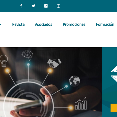
F
T
L
I
a
w
i
n
c
i
n
s
e
t
k
t
b
t
e
a
o
e
d
g
o
r
i
r
Revista
Asociados
Promociones
Formación
k
n
a
-
m
f