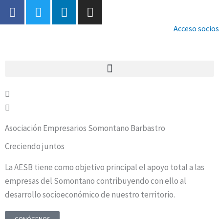
F
T
L
I
Ir
a
w
i
n
al
c
i
n
s
Acceso socios
contenido
e
t
k
t
b
t
e
a
o
e
d
g
o
r
i
r
k
n
a
-
m
f
Asociación Empresarios Somontano Barbastro
Creciendo juntos
La AESB tiene como objetivo principal el apoyo total a las
empresas del Somontano contribuyendo con ello al
desarrollo socioeconómico de nuestro territorio.