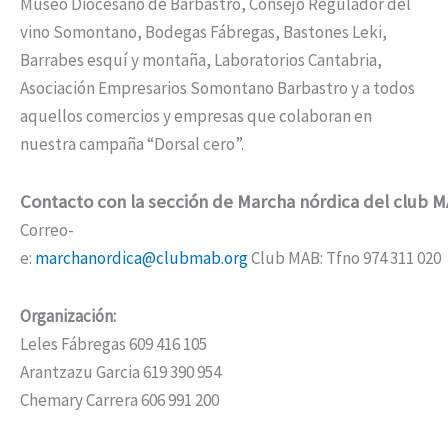
Museo Diocesano de Barbastro, Consejo Regulador del
vino Somontano, Bodegas Fábregas, Bastones Leki,
Barrabes esquí y montaña, Laboratorios Cantabria,
Asociación Empresarios Somontano Barbastro y a todos
aquellos comercios y empresas que colaboran en
nuestra campaña “Dorsal cero”.
Contacto
con
la
sección
de
Marcha
nórdica
del
club
M
Correo-
e:
marchanordica@clubmab.org
Club MAB: Tfno 974 311 020
Organización:
Leles Fábregas 609 416 105
Arantzazu Garcia 619 390 954
Chemary Carrera 606 991 200