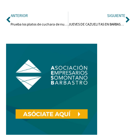
Ant
Si
ANTERIOR
SIGUIENTE
Prueba los platos de cuchara de nuestra hostelería
JUEVES DE CAZUELITAS EN BARBASTRO